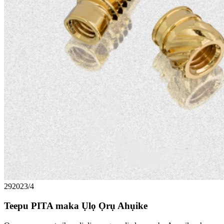
29
2023/4
Teepu PITA maka Ụlọ Ọrụ Ahụike