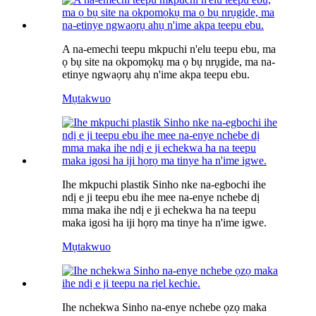
A na-emechi teepu mkpuchi n'elu teepu ebu, ma
ọ bụ site na okpomọkụ ma ọ bụ nrụgide, ma na-
etinye ngwaọrụ ahụ n'ime akpa teepu ebu.
Mụtakwuo
Ihe mkpuchi plastik Sinho nke na-egbochi ihe
ndị e ji teepu ebu ihe mee na-enye nchebe dị
mma maka ihe ndị e ji echekwa ha na teepu
maka igosi ha iji họrọ ma tinye ha n'ime igwe.
Mụtakwuo
Ihe nchekwa Sinho na-enye nchebe ọzọ maka