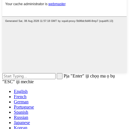
Pịa "Enter" iji chọọ ma ọ bụ
"ESC" iji mechie
English
French
German
Portuguese
Spanish
Russian
Japanese
Korean