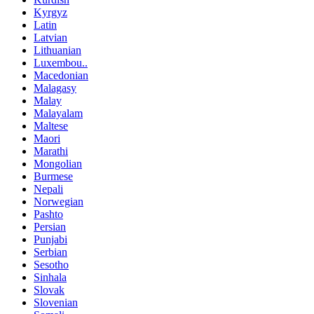
Kyrgyz
Latin
Latvian
Lithuanian
Luxembou..
Macedonian
Malagasy
Malay
Malayalam
Maltese
Maori
Marathi
Mongolian
Burmese
Nepali
Norwegian
Pashto
Persian
Punjabi
Serbian
Sesotho
Sinhala
Slovak
Slovenian