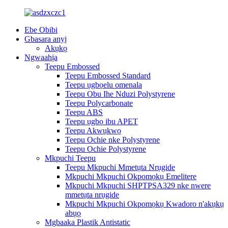
Ebe Obibi
Gbasara anyị
Akụkọ
Ngwaahịa
Teepu Embossed
Teepu Embossed Standard
Teepu ụgbọelu omenala
Teepu Obu Ihe Nduzi Polystyrene
Teepu Polycarbonate
Teepu ABS
Teepu ụgbọ ibu APET
Teepu Akwụkwọ
Teepu Ochie nke Polystyrene
Teepu Ochie Polystyrene
Mkpuchi Teepu
Teepu Mkpuchi Mmetụta Nrụgide
Mkpuchi Mkpuchi Okpomọkụ Emelitere
Mkpuchi Mkpuchi SHPTPSA329 nke nwere
mmetụta nrụgide
Mkpuchi Mkpuchi Okpomọkụ Kwadoro n'akụkụ
abụọ
Mgbaaka Plastik Antistatic